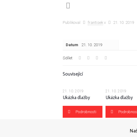
Publikoval
frantisek
v
21. 10. 2019
Datum
21. 10. 2019
Sdílet
Související
21. 10. 2019
21. 10. 2019
Ukázka dlažby
Ukázka dlažby
Podrobnosti
Podrobnos
Naš