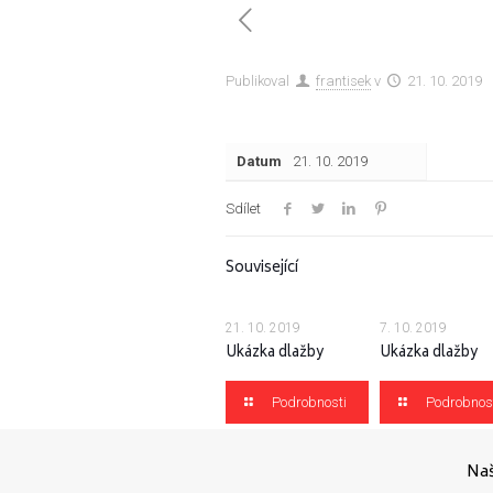
Publikoval
frantisek
v
21. 10. 2019
Datum
21. 10. 2019
Sdílet
Související
21. 10. 2019
7. 10. 2019
Ukázka dlažby
Ukázka dlažby
Podrobnosti
Podrobnos
Naš