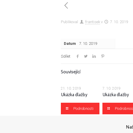
Publikoval
frantisek
v
7. 10. 2019
Datum
7. 10. 2019
Sdílet
Související
21. 10. 2019
7. 10. 2019
Ukázka dlažby
Ukázka dlažby
Podrobnosti
Podrobnos
Naš